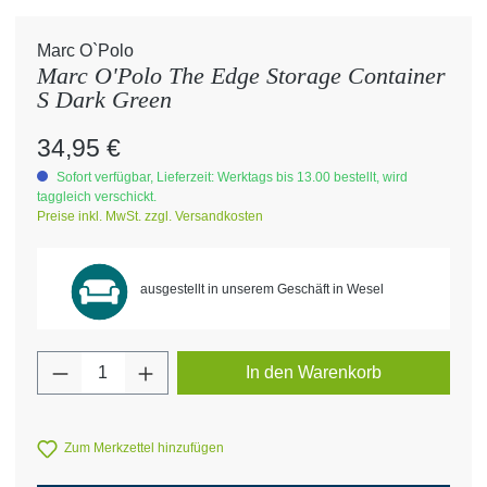
Marc O`Polo
Marc O'Polo The Edge Storage Container
S Dark Green
Regulärer Preis:
34,95 €
Sofort verfügbar, Lieferzeit: Werktags bis 13.00 bestellt, wird
taggleich verschickt.
Preise inkl. MwSt. zzgl. Versandkosten
ausgestellt in unserem Geschäft in Wesel
Produkt Anzahl: Gib den gewünschten Wert 
In den Warenkorb
Zum Merkzettel hinzufügen