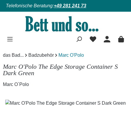
Telefonische Beratung:
+49 281 241 73
Zum Hauptinhalt springen
das Bad...
Badzubehör
Marc O'Polo
Marc O'Polo The Edge Storage Container S
Dark Green
Marc O`Polo
Bildergalerie überspringen