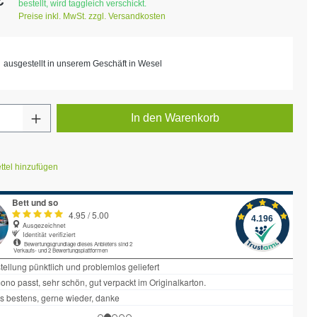
bestellt, wird taggleich verschickt.
Preise inkl. MwSt. zzgl. Versandkosten
ausgestellt in unserem Geschäft in Wesel
Anzahl: Gib den gewünschten Wert ein ode
In den Warenkorb
tel hinzufügen