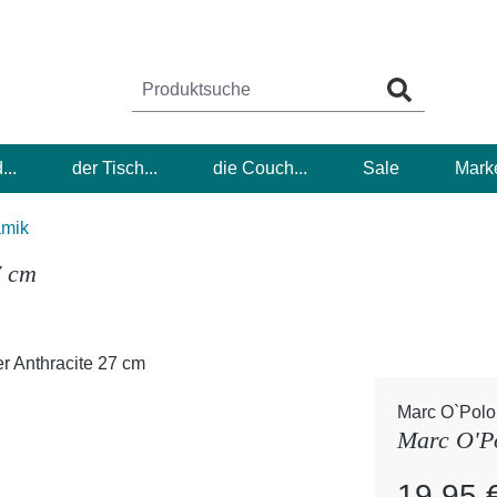
...
der Tisch...
die Couch...
Sale
Mark
amik
7 cm
Marc O`Polo
Marc O'Po
Regulärer Pr
19,95 