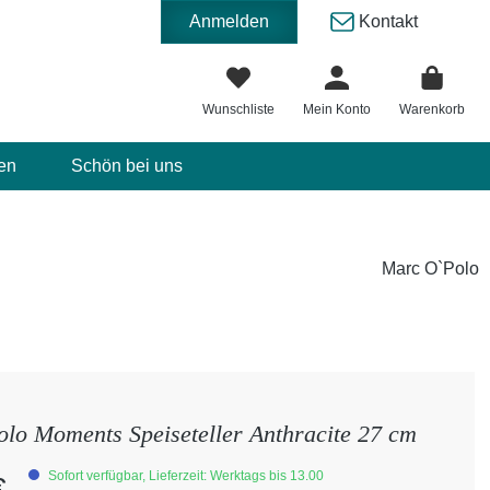
Anmelden
Kontakt
Wunschliste
Mein Konto
Warenkorb
en
Schön bei uns
Marc O`Polo
lo Moments Speiseteller Anthracite 27 cm
eis:
Sofort verfügbar, Lieferzeit: Werktags bis 13.00
€