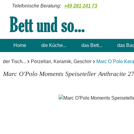
Telefonische Beratung:
+49 281 241 73
m Hauptinhalt springen
Zur Suche springen
Zur Hauptnavigation springen
Home
die Küche...
das Bett...
das Bad
der Tisch...
Porzellan, Keramik, Geschirr
Marc O`Polo Ker
Marc O'Polo Moments Speiseteller Anthracite 2
Bildergalerie überspringen