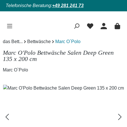
Telefonische Beratung:
+49 281 241 73
Zum Hauptinhalt springen
das Bett...
Bettwäsche
Marc O`Polo
Marc O'Polo Bettwäsche Salen Deep Green
135 x 200 cm
Marc O`Polo
Bildergalerie überspringen