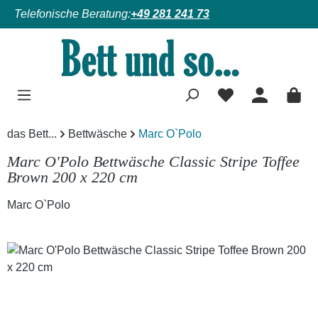
Telefonische Beratung:
+49 281 241 73
Zum Hauptinhalt springen
das Bett...
Bettwäsche
Marc O`Polo
Marc O'Polo Bettwäsche Classic Stripe Toffee
Brown 200 x 220 cm
Marc O`Polo
Bildergalerie überspringen