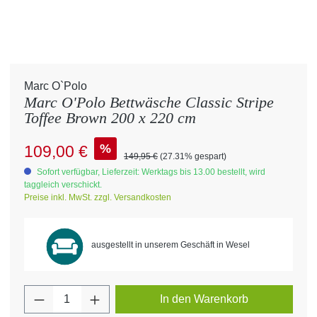
Marc O`Polo
Marc O'Polo Bettwäsche Classic Stripe
Toffee Brown 200 x 220 cm
Verkaufspreis:
%
109,00 €
Regulärer Preis:
149,95 €
(27.31% gespart)
Sofort verfügbar, Lieferzeit: Werktags bis 13.00 bestellt, wird
taggleich verschickt.
Preise inkl. MwSt. zzgl. Versandkosten
ausgestellt in unserem Geschäft in Wesel
Produkt Anzahl: Gib den gewünschten Wert 
In den Warenkorb