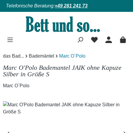
Telefonische Beratung:
+49 281 241 73
Zum Hauptinhalt springen
das Bad...
Bademäntel
Marc O`Polo
Marc O'Polo Bademantel JAIK ohne Kapuze
Silber in Größe S
Marc O`Polo
Bildergalerie überspringen