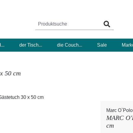
...
der Tisch...
die Couch...
Sale
Mark
x 50 cm
Marc O`Polo
MARC O'P
cm