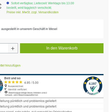
eis:
Sofort verfügbar, Lieferzeit: Werktags bis 13.00
€
bestellt, wird taggleich verschickt.
Preise inkl. MwSt. zzgl. Versandkosten
ausgestellt in unserem Geschäft in Wesel
Anzahl: Gib den gewünschten Wert ein ode
In den Warenkorb
tel hinzufügen