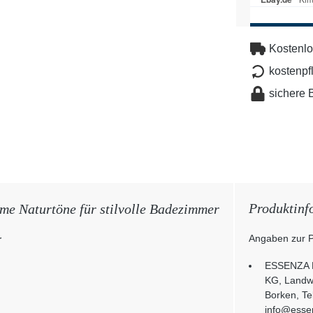
Kostenlo
kostenpf
sichere 
Produktinf
 Naturtöne für stilvolle Badezimmer
Angaben zur P
r
ESSENZA 
KG, Landw
Borken, Te
info@ess