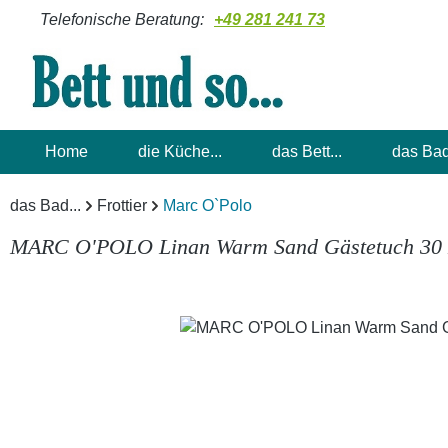
Telefonische Beratung:
+49 281 241 73
m Hauptinhalt springen
Zur Suche springen
Zur Hauptnavigation springen
Home
die Küche...
das Bett...
das Bad
das Bad...
Frottier
Marc O`Polo
MARC O'POLO Linan Warm Sand Gästetuch 30 
Bildergalerie überspringen