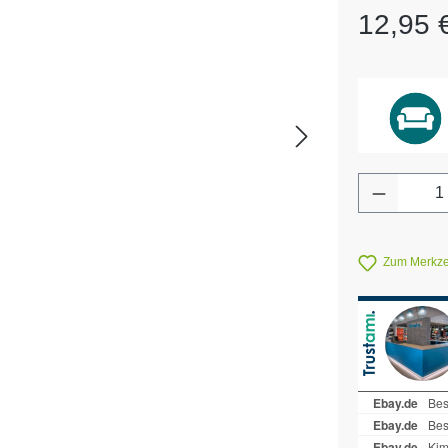
Regulärer Pr
12,95 
Produkt 
Zum Merkzet