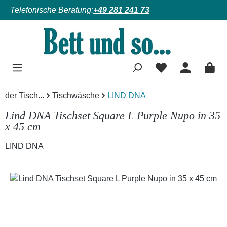
Telefonische Beratung:
+49 281 241 73
Zum Hauptinhalt springen
der Tisch...
Tischwäsche
LIND DNA
Lind DNA Tischset Square L Purple Nupo in 35
x 45 cm
LIND DNA
Bildergalerie überspringen