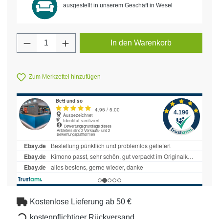
ausgestellt in unserem Geschäft in Wesel
Produkt Anzahl: Gib den gewünschten Wert 
In den Warenkorb
Zum Merkzettel hinzufügen
Kostenlose Lieferung ab 50 €
kostenpflichtiger Rückversand