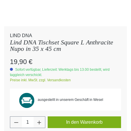
LIND DNA
Lind DNA Tischset Square L Anthracite
Nupo in 35 x 45 cm
Regulärer Preis:
19,90 €
Sofort verfügbar, Lieferzeit: Werktags bis 13.00 bestellt, wird
taggleich verschickt.
Preise inkl. MwSt. zzgl. Versandkosten
ausgestellt in unserem Geschäft in Wesel
Produkt Anzahl: Gib den gewünschten Wert 
In den Warenkorb