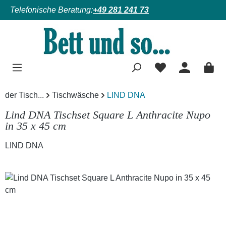
Telefonische Beratung:
+49 281 241 73
Zum Hauptinhalt springen
der Tisch...
Tischwäsche
LIND DNA
Lind DNA Tischset Square L Anthracite Nupo
in 35 x 45 cm
LIND DNA
Bildergalerie überspringen