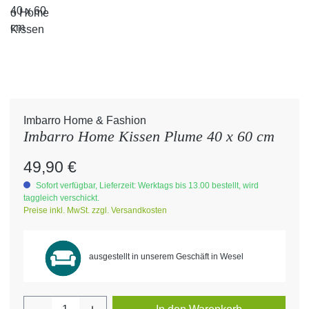
Imbarro Home & Fashion
Imbarro Home Kissen Plume 40 x 60 cm
Regulärer Preis:
49,90 €
Sofort verfügbar, Lieferzeit: Werktags bis 13.00 bestellt, wird
taggleich verschickt.
Preise inkl. MwSt. zzgl. Versandkosten
ausgestellt in unserem Geschäft in Wesel
Produkt Anzahl: Gib den gewünschten Wert 