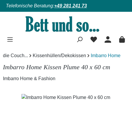
Telefonische Beratung:
+49 281 241 73
Zum Hauptinhalt springen
die Couch...
Kissenhüllen/Dekokissen
Imbarro Home
Imbarro Home Kissen Plume 40 x 60 cm
Imbarro Home & Fashion
Bildergalerie überspringen