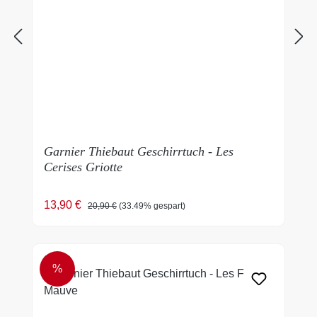
Garnier Thiebaut Geschirrtuch - Les
Cerises Griotte
Verkaufspreis:
Regulärer Preis:
13,90 €
20,90 €
(33.49% gespart)
%
RABATT