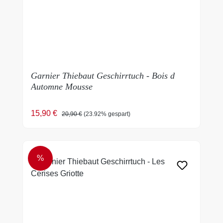
Garnier Thiebaut Geschirrtuch - Bois d
Automne Mousse
Verkaufspreis:
Regulärer Preis:
15,90 €
20,90 €
(23.92% gespart)
%
RABATT