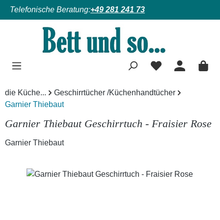
Telefonische Beratung:
+49 281 241 73
Zum Hauptinhalt springen
die Küche...
Geschirrtücher /Küchenhandtücher
Garnier Thiebaut
Garnier Thiebaut Geschirrtuch - Fraisier Rose
Garnier Thiebaut
Bildergalerie überspringen