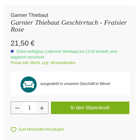
Garnier Thiebaut
Garnier Thiebaut Geschirrtuch - Fraisier
Rose
Regulärer Preis:
21,50 €
Sofort verfügbar, Lieferzeit: Werktags bis 13.00 bestellt, wird
taggleich verschickt.
Preise inkl. MwSt. zzgl. Versandkosten
ausgestellt in unserem Geschäft in Wesel
Produkt Anzahl: Gib den gewünschten Wert 
In den Warenkorb
Zum Merkzettel hinzufügen