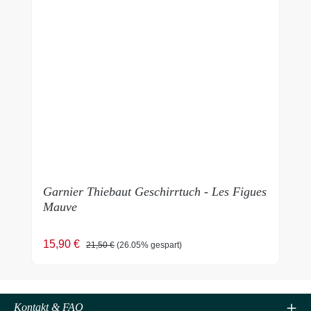
Garnier Thiebaut Geschirrtuch - Les Figues
Mauve
Verkaufspreis:
Regulärer Preis:
15,90 €
21,50 €
(26.05% gespart)
Kontakt & FAQ