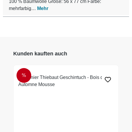
100 % Baumwolle Größe: 56 x 77 cm Farbe:
mehrfarbig…
Mehr
Produktgalerie überspringen
Kunden kauften auch
%
RABATT