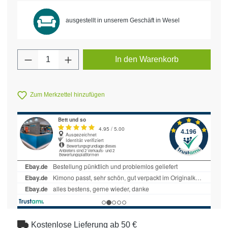
ausgestellt in unserem Geschäft in Wesel
Produkt Anzahl: Gib den gewünschten Wert 
In den Warenkorb
Zum Merkzettel hinzufügen
Kostenlose Lieferung ab 50 €