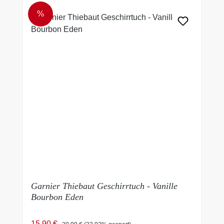
%
RABATT
Garnier Thiebaut Geschirrtuch - Vanille
Bourbon Eden
Verkaufspreis:
Regulärer Preis:
15,90 €