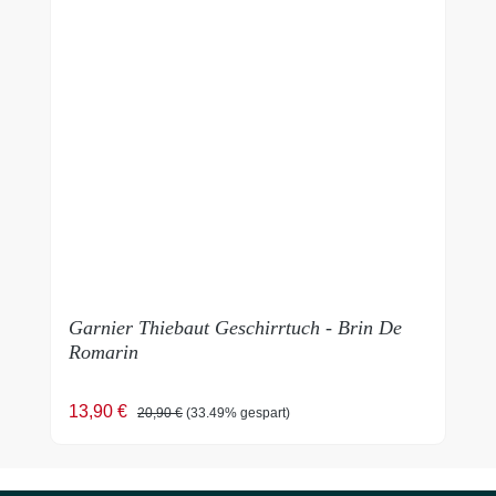
Garnier Thiebaut Geschirrtuch - Brin De
Romarin
Verkaufspreis:
Regulärer Preis:
13,90 €
20,90 €
(33.49% gespart)