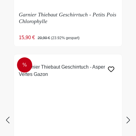
Garnier Thiebaut Geschirrtuch - Petits Pois
Chlorophylle
Verkaufspreis:
Regulärer Preis:
15,90 €
20,90 €
(23.92% gespart)
%
RABATT