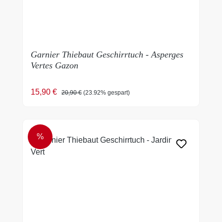
Garnier Thiebaut Geschirrtuch - Asperges
Vertes Gazon
Verkaufspreis:
Regulärer Preis:
15,90 €
20,90 €
(23.92% gespart)
%
RABATT