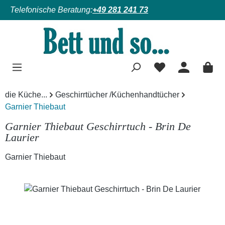
Telefonische Beratung:
+49 281 241 73
Zum Hauptinhalt springen
die Küche...
Geschirrtücher /Küchenhandtücher
Garnier Thiebaut
Garnier Thiebaut Geschirrtuch - Brin De
Laurier
Garnier Thiebaut
Bildergalerie überspringen