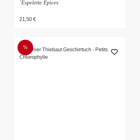
´Espelette Epices
Regulärer Preis:
21,50 €
%
RABATT