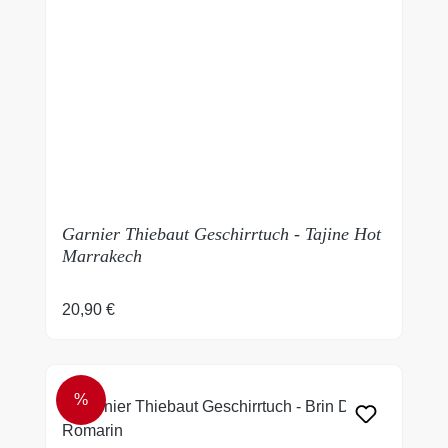
Garnier Thiebaut Geschirrtuch - Tajine Hot
Marrakech
Regulärer Preis:
20,90 €
%
RABATT