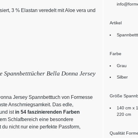
info@form
ert, 3 % Elastan veredelt mit Aloe vera und
Artikel
Spannbett
Farbe
Grau
ie Spannbetttücher Bella Donna Jersey
Silber
Größe Spannb
 Donna Jersey Spannbetttuch von Formesse
ste Anschmiegsamkeit. Das edle,
140 cm x 
und ist
in 54 faszinierenden Farben
220 cm
inem Schlafbereich eine besondere
 du nicht nur eine perfekte Passform,
Qualität Form