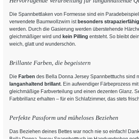
Hervorragende Verarbeitung für langanhaltende Qu
Die Spannbettlaken von Formesse sind ein Paradebeispiel
verwendete Baumwollzwirn ist
besonders strapazierfähi
werden. Durch die Gasierung werden überstehende Härchen
gleichmäßiger wird und
kein Pilling
entsteht. So bleibt de
weich, glatt und wunderschön.
Brillante Farben, die begeistern
Die
Farben
des Bella Donna Jersey Spannbetttuchs sind n
langanhaltend brillant
. Ein aufwendiger Färbeprozess mit
gleichmäßige Farbverteilung und einen dezenten Glanz. S
Farbbrillanz erhalten – für ein Schlafzimmer, das stets frisc
Perfekte Passform und müheloses Beziehen
Das Beziehen deines Bettes war noch nie so einfach! Dank
Bella Donna Jersey Spannbetttuch im Handumdrehen perfekt