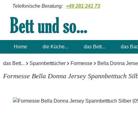
Telefonische Beratung:
+49 281 241 73
m Hauptinhalt springen
Zur Suche springen
Zur Hauptnavigation springen
Home
die Küche...
das Bett...
das Bad
das Bett...
Spannbetttücher
Formesse
Bella Donna Jers
Formesse Bella Donna Jersey Spannbetttuch Sil
Bildergalerie überspringen