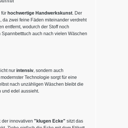
alität
 für
hochwertige Handwerkskunst
. Der
g
, da zwei feine Fäden miteinander verdreht
 entfernt, wodurch der Stoff noch
in Spannbetttuch auch nach vielen Wäschen
icht nur
intensiv
, sondern auch
 modernster Technologie sorgt für eine
elbst nach unzähligen Wäschen bleibt die
h und edel aussieht.
 der innovativen
"klugen Ecke"
sitzt das
. Ziehe einfach die Ecke mit dem Etikett