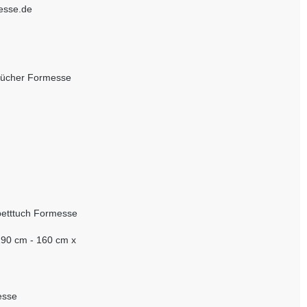
esse.de
tücher Formesse
etttuch Formesse
190 cm - 160 cm x
esse