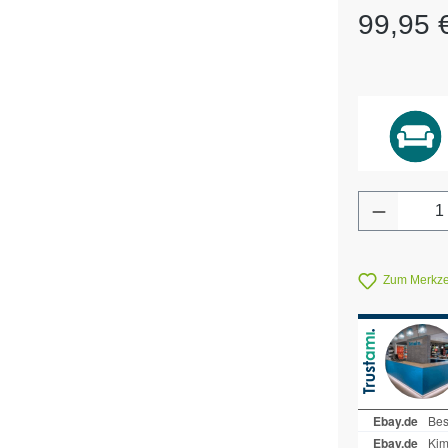
Regulärer Pr
99,95 
Produkt 
Zum Merkzet