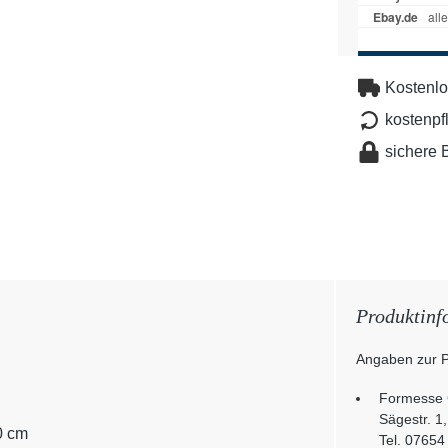
Kostenlo
kostenpf
sichere 
Produktinf
Angaben zur P
Formesse
Sägestr. 1
0 cm
Tel. 07654