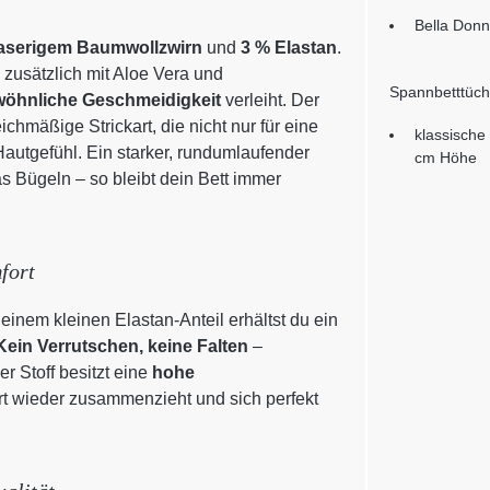
Bella Donn
faserigem Baumwollzwirn
und
3 % Elastan
.
zusätzlich mit Aloe Vera und
Spannbetttüch
öhnliche Geschmeidigkeit
verleiht. Der
chmäßige Strickart, die nicht nur für eine
klassische
autgefühl. Ein starker, rundumlaufender
cm Höhe
s Bügeln – so bleibt dein Bett immer
fort
einem kleinen Elastan-Anteil erhältst du ein
Kein Verrutschen, keine Falten
–
r Stoff besitzt eine
hohe
rt wieder zusammenzieht und sich perfekt