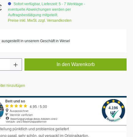
eis:
Sofort verfügbar, Lieferzeit: 5 - 7 Werktage -
€
eventuelle Abweichungen werden per
Auftragsbestätigung mitgeteilt.
Preise inkl. MwSt. zzgl. Versandkosten
ausgestellt in unserem Geschäft in Wesel
Anzahl: Gib den gewünschten Wert ein ode
In den Warenkorb
tel hinzufügen