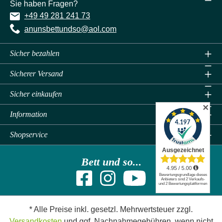
Sie haben Fragen?
+49 49 281 241 73
anunsbettundso@aol.com
Sicher bezahlen
Sicherer Versand
Sicher einkaufen
✕
Information
Shopservice
Bett und so...
* Alle Preise inkl. gesetzl. Mehrwertsteuer zzgl.
Versandkosten
und ggf. Nachnahmegebühren, wenn nicht