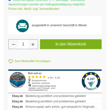
Sofort verfügbar, Lieferzeit: 5 - 7 Werktage - eventuelle
Abweichungen werden per Auftragsbestätigung mitgeteilt.
Preise inkl. MwSt. zzgl. Versandkosten
ausgestellt in unserem Geschäft in Wesel
Produkt Anzahl: Gib den gewünschten Wert 
In den Warenkorb
Zum Merkzettel hinzufügen