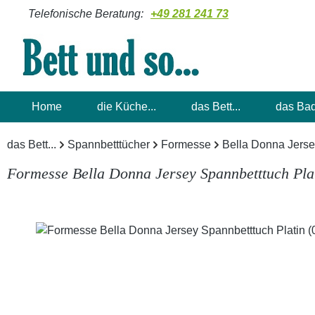
Telefonische Beratung:
+49 281 241 73
m Hauptinhalt springen
Zur Suche springen
Zur Hauptnavigation springen
Home
die Küche...
das Bett...
das Bad
das Bett...
Spannbetttücher
Formesse
Bella Donna Jers
Formesse Bella Donna Jersey Spannbetttuch Pla
Bildergalerie überspringen