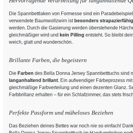
Hervorragende Verarbeitung für langanhaltende Qu
Die Spannbettlaken von Formesse sind ein Paradebeispiel
verwendete Baumwollzwirn ist
besonders strapazierfähi
werden. Durch die Gasierung werden überstehende Härchen
gleichmäßiger wird und
kein Pilling
entsteht. So bleibt de
weich, glatt und wunderschön.
Brillante Farben, die begeistern
Die
Farben
des Bella Donna Jersey Spannbetttuchs sind n
langanhaltend brillant
. Ein aufwendiger Färbeprozess mit
gleichmäßige Farbverteilung und einen dezenten Glanz. S
Farbbrillanz erhalten – für ein Schlafzimmer, das stets frisc
Perfekte Passform und müheloses Beziehen
Das Beziehen deines Bettes war noch nie so einfach! Dank
Bella Donna Jersey Spannbetttuch im Handumdrehen perfekt