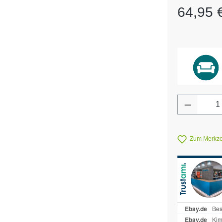
Regulärer Pr
64,95 
Produkt 
Zum Merkzet