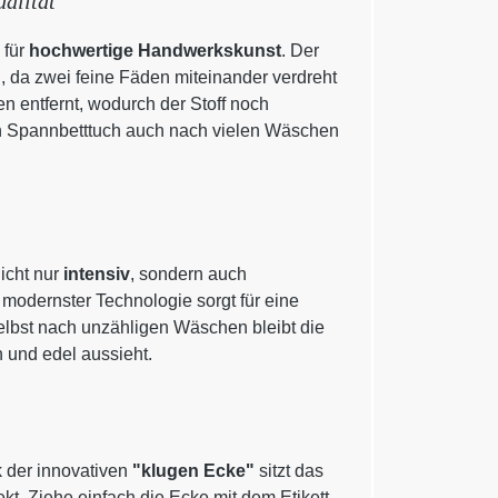
alität
 für
hochwertige Handwerkskunst
. Der
g
, da zwei feine Fäden miteinander verdreht
 entfernt, wodurch der Stoff noch
in Spannbetttuch auch nach vielen Wäschen
icht nur
intensiv
, sondern auch
 modernster Technologie sorgt für eine
elbst nach unzähligen Wäschen bleibt die
h und edel aussieht.
 der innovativen
"klugen Ecke"
sitzt das
. Ziehe einfach die Ecke mit dem Etikett