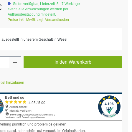
eis:
Sofort verfügbar, Lieferzeit: 5 - 7 Werktage -
€
eventuelle Abweichungen werden per
Auftragsbestätigung mitgeteilt.
Preise inkl. MwSt. zzgl. Versandkosten
ausgestellt in unserem Geschäft in Wesel
Anzahl: Gib den gewünschten Wert ein ode
In den Warenkorb
tel hinzufügen