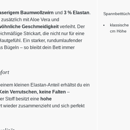
faserigem Baumwollzwirn
und
3 % Elastan
.
Spannbetttüch
zusätzlich mit Aloe Vera und
klassische
öhnliche Geschmeidigkeit
verleiht. Der
cm Höhe
chmäßige Strickart, die nicht nur für eine
autgefühl. Ein starker, rundumlaufender
s Bügeln – so bleibt dein Bett immer
fort
einem kleinen Elastan-Anteil erhältst du ein
Kein Verrutschen, keine Falten
–
r Stoff besitzt eine
hohe
rt wieder zusammenzieht und sich perfekt