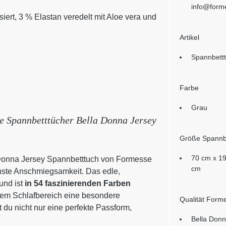
info@form
ert, 3 % Elastan veredelt mit Aloe vera und
Artikel
Spannbett
Farbe
Grau
ie Spannbetttücher Bella Donna Jersey
Größe Spannb
70 cm x 19
 Donna Jersey Spannbetttuch von Formesse
cm
ste Anschmiegsamkeit. Das edle,
und ist
in 54 faszinierenden Farben
inem Schlafbereich eine besondere
Qualität Form
 du nicht nur eine perfekte Passform,
Bella Donn