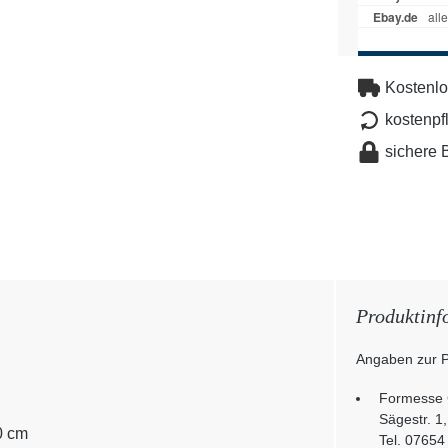
Kostenlo
kostenpf
sichere 
Produktinf
Angaben zur P
Formesse
Sägestr. 1
0 cm
Tel. 07654