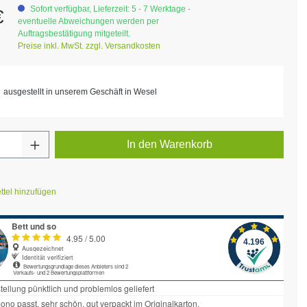
eis:
Sofort verfügbar, Lieferzeit: 5 - 7 Werktage -
€
eventuelle Abweichungen werden per
Auftragsbestätigung mitgeteilt.
Preise inkl. MwSt. zzgl. Versandkosten
ausgestellt in unserem Geschäft in Wesel
Anzahl: Gib den gewünschten Wert ein ode
In den Warenkorb
tel hinzufügen