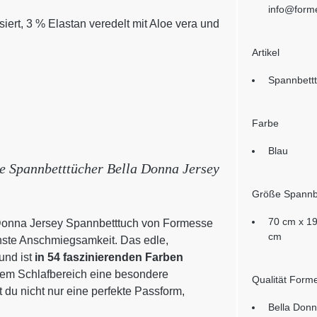
info@form
ert, 3 % Elastan veredelt mit Aloe vera und
Artikel
Spannbett
Farbe
Blau
ie Spannbetttücher Bella Donna Jersey
Größe Spannb
70 cm x 19
 Donna Jersey Spannbetttuch von Formesse
cm
ste Anschmiegsamkeit. Das edle,
und ist
in 54 faszinierenden Farben
inem Schlafbereich eine besondere
Qualität Form
 du nicht nur eine perfekte Passform,
Bella Donn