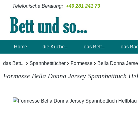
Telefonische Beratung:
+49 281 241 73
m Hauptinhalt springen
Zur Suche springen
Zur Hauptnavigation springen
Home
die Küche...
das Bett...
das Bad
das Bett...
Spannbetttücher
Formesse
Bella Donna Jers
Formesse Bella Donna Jersey Spannbetttuch Hel
Bildergalerie überspringen