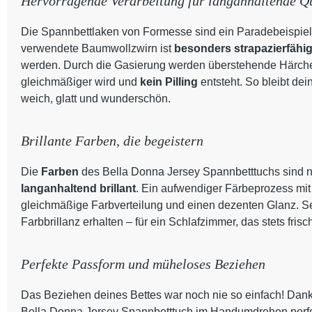
Hervorragende Verarbeitung für langanhaltende Qu
Die Spannbettlaken von Formesse sind ein Paradebeispiel
verwendete Baumwollzwirn ist
besonders strapazierfähi
werden. Durch die Gasierung werden überstehende Härchen
gleichmäßiger wird und
kein Pilling
entsteht. So bleibt de
weich, glatt und wunderschön.
Brillante Farben, die begeistern
Die
Farben
des Bella Donna Jersey Spannbetttuchs sind n
langanhaltend brillant
. Ein aufwendiger Färbeprozess mit
gleichmäßige Farbverteilung und einen dezenten Glanz. S
Farbbrillanz erhalten – für ein Schlafzimmer, das stets frisc
Perfekte Passform und müheloses Beziehen
Das Beziehen deines Bettes war noch nie so einfach! Dank
Bella Donna Jersey Spannbetttuch im Handumdrehen perfekt