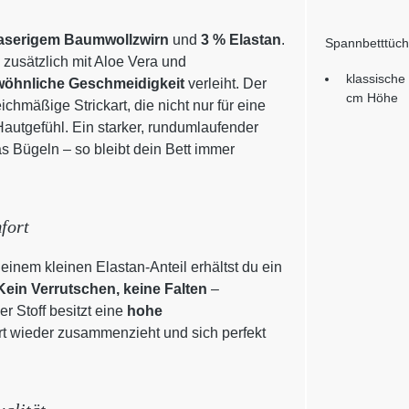
faserigem Baumwollzwirn
und
3 % Elastan
.
Spannbetttüch
zusätzlich mit Aloe Vera und
klassische
öhnliche Geschmeidigkeit
verleiht. Der
cm Höhe
chmäßige Strickart, die nicht nur für eine
autgefühl. Ein starker, rundumlaufender
s Bügeln – so bleibt dein Bett immer
fort
einem kleinen Elastan-Anteil erhältst du ein
Kein Verrutschen, keine Falten
–
r Stoff besitzt eine
hohe
rt wieder zusammenzieht und sich perfekt