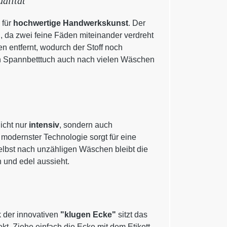
alität
 für
hochwertige Handwerkskunst
. Der
g
, da zwei feine Fäden miteinander verdreht
 entfernt, wodurch der Stoff noch
in Spannbetttuch auch nach vielen Wäschen
icht nur
intensiv
, sondern auch
 modernster Technologie sorgt für eine
elbst nach unzähligen Wäschen bleibt die
h und edel aussieht.
 der innovativen
"klugen Ecke"
sitzt das
. Ziehe einfach die Ecke mit dem Etikett