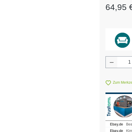
Regulärer Pr
64,95 
Produkt 
Zum Merkzet