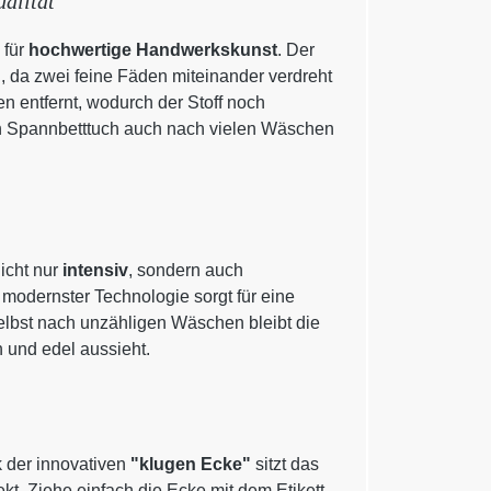
alität
 für
hochwertige Handwerkskunst
. Der
g
, da zwei feine Fäden miteinander verdreht
 entfernt, wodurch der Stoff noch
in Spannbetttuch auch nach vielen Wäschen
icht nur
intensiv
, sondern auch
 modernster Technologie sorgt für eine
elbst nach unzähligen Wäschen bleibt die
h und edel aussieht.
 der innovativen
"klugen Ecke"
sitzt das
. Ziehe einfach die Ecke mit dem Etikett