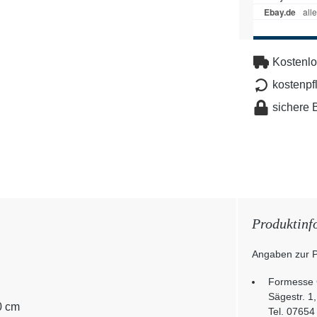
Kostenlo
kostenpf
sichere 
Produktinf
Angaben zur P
Formesse
Sägestr. 1
0 cm
Tel. 07654