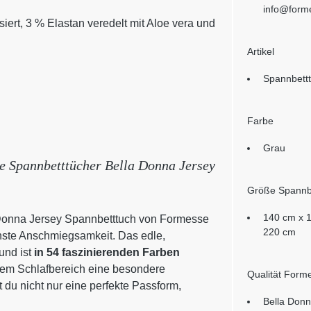
info@form
ert, 3 % Elastan veredelt mit Aloe vera und
Artikel
Spannbett
Farbe
Grau
ie Spannbetttücher Bella Donna Jersey
Größe Spannb
140 cm x 
 Donna Jersey Spannbetttuch von Formesse
220 cm
ste Anschmiegsamkeit. Das edle,
und ist
in 54 faszinierenden Farben
inem Schlafbereich eine besondere
Qualität Form
 du nicht nur eine perfekte Passform,
Bella Donn