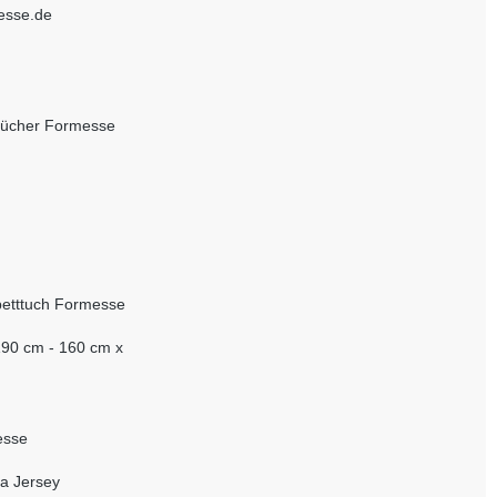
esse.de
tücher Formesse
etttuch Formesse
190 cm - 160 cm x
esse
a Jersey