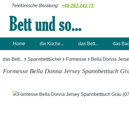
Telefonische Beratung:
+49 281 241 73
m Hauptinhalt springen
Zur Suche springen
Zur Hauptnavigation springen
Home
die Küche...
das Bett...
das Bad
das Bett...
Spannbetttücher
Formesse
Bella Donna Jers
Formesse Bella Donna Jersey Spannbetttuch Gr
Bildergalerie überspringen