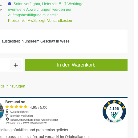
eis:
Sofort verfügbar, Lieferzeit: 5 - 7 Werktage -
€
eventuelle Abweichungen werden per
Auftragsbestätigung mitgeteilt.
Preise inkl. MwSt. zzgl. Versandkosten
ausgestellt in unserem Geschäft in Wesel
Anzahl: Gib den gewünschten Wert ein ode
In den Warenkorb
tel hinzufügen