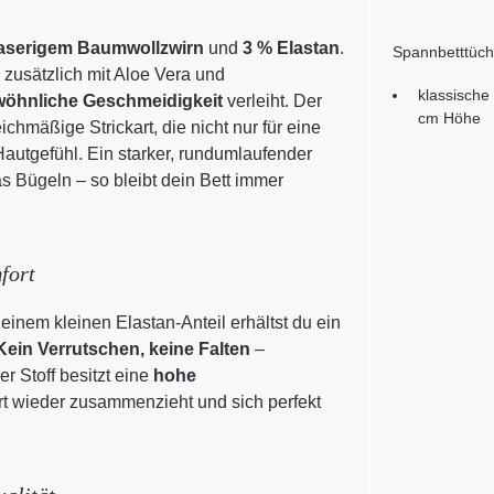
faserigem Baumwollzwirn
und
3 % Elastan
.
Spannbetttüch
zusätzlich mit Aloe Vera und
klassische
öhnliche Geschmeidigkeit
verleiht. Der
cm Höhe
chmäßige Strickart, die nicht nur für eine
autgefühl. Ein starker, rundumlaufender
s Bügeln – so bleibt dein Bett immer
fort
einem kleinen Elastan-Anteil erhältst du ein
Kein Verrutschen, keine Falten
–
r Stoff besitzt eine
hohe
rt wieder zusammenzieht und sich perfekt