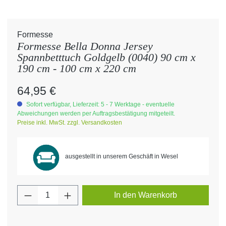
Formesse
Formesse Bella Donna Jersey
Spannbetttuch Goldgelb (0040) 90 cm x
190 cm - 100 cm x 220 cm
Regulärer Preis:
64,95 €
Sofort verfügbar, Lieferzeit: 5 - 7 Werktage - eventuelle
Abweichungen werden per Auftragsbestätigung mitgeteilt.
Preise inkl. MwSt. zzgl. Versandkosten
ausgestellt in unserem Geschäft in Wesel
Produkt Anzahl: Gib den gewünschten Wert 
In den Warenkorb