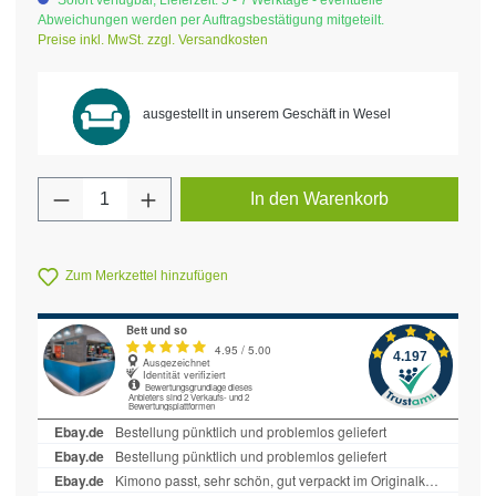
Sofort verfügbar, Lieferzeit: 5 - 7 Werktage - eventuelle
Abweichungen werden per Auftragsbestätigung mitgeteilt.
Preise inkl. MwSt. zzgl. Versandkosten
ausgestellt in unserem Geschäft in Wesel
Produkt Anzahl: Gib den gewünschten Wert 
In den Warenkorb
Zum Merkzettel hinzufügen