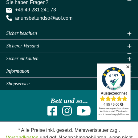
Sie haben Fragen?
+49 49 281 241 73
anunsbettundso@aol.com
Sicher bezahlen
Sicherer Versand
Sicher einkaufen
✕
Information
Shopservice
Bett und so...
* Alle Preise inkl. gesetzl. Mehrwertsteuer zzgl.
Versandkosten
und ggf. Nachnahmegebühren, wenn nicht