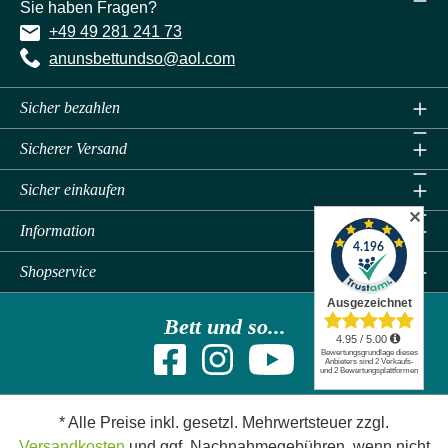
Sie haben Fragen?
+49 49 281 241 73
anunsbettundso@aol.com
Sicher bezahlen
Sicherer Versand
Sicher einkaufen
✕
Information
Shopservice
Bett und so...
* Alle Preise inkl. gesetzl. Mehrwertsteuer zzgl.
Versandkosten
und ggf. Nachnahmegebühren, wenn nicht