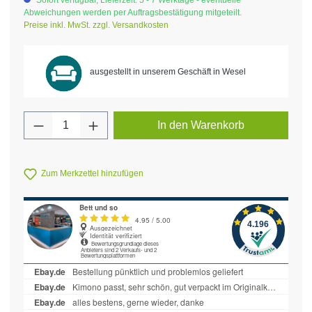
Sofort verfügbar, Lieferzeit: 5 - 7 Werktage - eventuelle
Abweichungen werden per Auftragsbestätigung mitgeteilt.
Preise inkl. MwSt. zzgl. Versandkosten
ausgestellt in unserem Geschäft in Wesel
Produkt Anzahl: Gib den gewünschten Wert 
In den Warenkorb
Zum Merkzettel hinzufügen