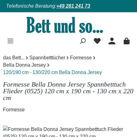
Telefonische Beratung:
+49 281 241 73
Zum Hauptinhalt springen
das Bett...
Spannbetttücher
Formesse
Bella Donna Jersey
120/190 cm - 130/220 cm Bella Donna Jersey
Formesse Bella Donna Jersey Spannbetttuch
Flieder (0525) 120 cm x 190 cm - 130 cm x 220
cm
Formesse
Bildergalerie überspringen