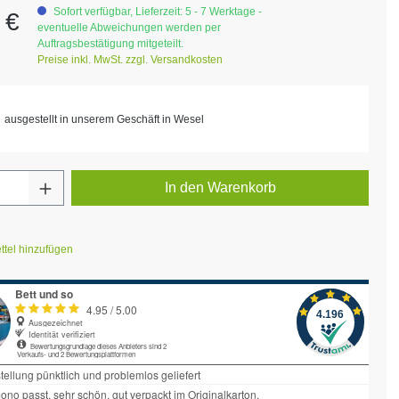
eis:
Sofort verfügbar, Lieferzeit: 5 - 7 Werktage -
 €
eventuelle Abweichungen werden per
Auftragsbestätigung mitgeteilt.
Preise inkl. MwSt. zzgl. Versandkosten
ausgestellt in unserem Geschäft in Wesel
Anzahl: Gib den gewünschten Wert ein ode
In den Warenkorb
tel hinzufügen