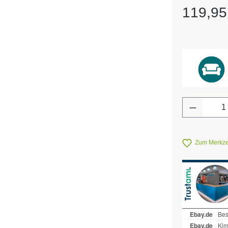
Regulärer Pr
119,95
Produkt 
Zum Merkzet