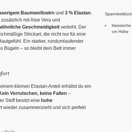
faserigem Baumwollzwirn
und
3 % Elastan
.
Spannbetttüch
zusätzlich mit Aloe Vera und
klassische
öhnliche Geschmeidigkeit
verleiht. Der
cm Höhe
chmäßige Strickart, die nicht nur für eine
autgefühl. Ein starker, rundumlaufender
s Bügeln – so bleibt dein Bett immer
fort
einem kleinen Elastan-Anteil erhältst du ein
Kein Verrutschen, keine Falten
–
r Stoff besitzt eine
hohe
rt wieder zusammenzieht und sich perfekt