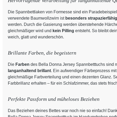
Hervorragende Verarbeitung für langanhaltende Qu
Die Spannbettlaken von Formesse sind ein Paradebeispiel
verwendete Baumwollzwirn ist
besonders strapazierfähi
werden. Durch die Gasierung werden überstehende Härchen
gleichmäßiger wird und
kein Pilling
entsteht. So bleibt de
weich, glatt und wunderschön.
Brillante Farben, die begeistern
Die
Farben
des Bella Donna Jersey Spannbetttuchs sind n
langanhaltend brillant
. Ein aufwendiger Färbeprozess mit
gleichmäßige Farbverteilung und einen dezenten Glanz. S
Farbbrillanz erhalten – für ein Schlafzimmer, das stets frisc
Perfekte Passform und müheloses Beziehen
Das Beziehen deines Bettes war noch nie so einfach! Dank
Bella Donna Jersey Spannbetttuch im Handumdrehen perfekt