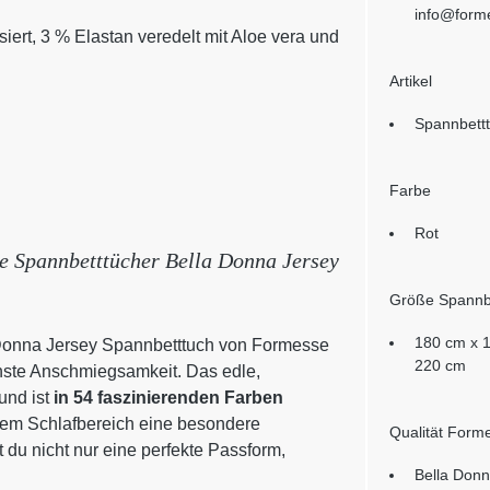
info@form
ert, 3 % Elastan veredelt mit Aloe vera und
Artikel
Spannbett
Farbe
Rot
ie Spannbetttücher Bella Donna Jersey
Größe Spannb
180 cm x 
 Donna Jersey Spannbetttuch von Formesse
220 cm
ste Anschmiegsamkeit. Das edle,
und ist
in 54 faszinierenden Farben
inem Schlafbereich eine besondere
Qualität Form
 du nicht nur eine perfekte Passform,
Bella Donn