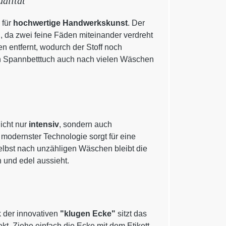
alität
 für
hochwertige Handwerkskunst
. Der
g
, da zwei feine Fäden miteinander verdreht
 entfernt, wodurch der Stoff noch
in Spannbetttuch auch nach vielen Wäschen
icht nur
intensiv
, sondern auch
 modernster Technologie sorgt für eine
elbst nach unzähligen Wäschen bleibt die
h und edel aussieht.
 der innovativen
"klugen Ecke"
sitzt das
. Ziehe einfach die Ecke mit dem Etikett