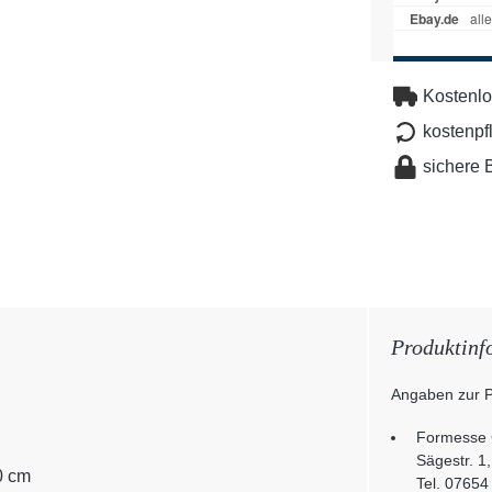
Kostenlo
kostenpf
sichere 
Produktinf
Angaben zur P
Formesse
Sägestr. 1
0 cm
Tel. 07654