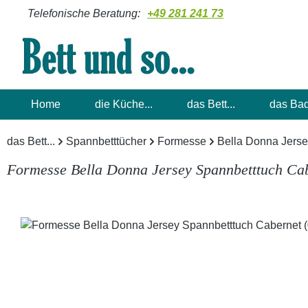
Telefonische Beratung:
+49 281 241 73
m Hauptinhalt springen
Zur Suche springen
Zur Hauptnavigation springen
Home
die Küche...
das Bett...
das Bad
das Bett...
Spannbetttücher
Formesse
Bella Donna Jers
Formesse Bella Donna Jersey Spannbetttuch Cab
Bildergalerie überspringen