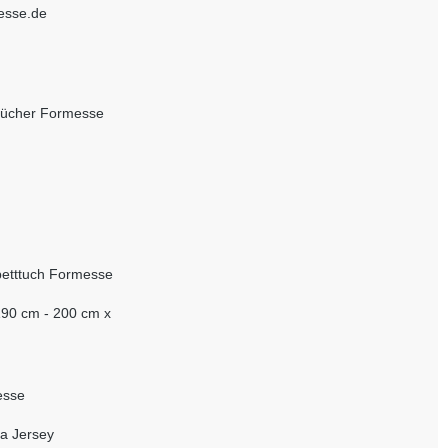
esse.de
tücher Formesse
etttuch Formesse
190 cm - 200 cm x
esse
a Jersey