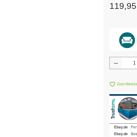
Regulärer Pr
119,95
Produkt 
Zum Merkzet