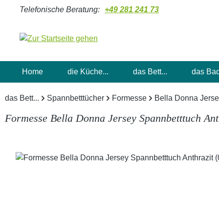
Telefonische Beratung:
+49 281 241 73
m Hauptinhalt springen
Zur Suche springen
Zur Hauptnavigation springen
Home
die Küche...
das Bett...
das Bad
das Bett...
Spannbetttücher
Formesse
Bella Donna Jers
Formesse Bella Donna Jersey Spannbetttuch Ant
Bildergalerie überspringen