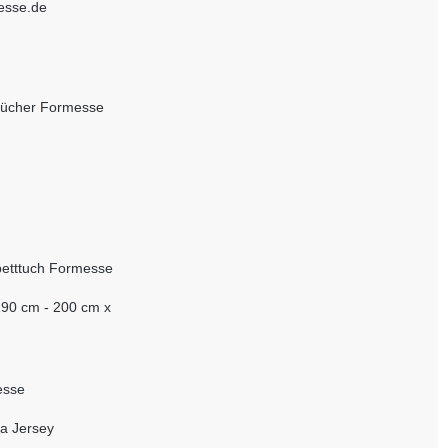
esse.de
tücher Formesse
etttuch Formesse
190 cm - 200 cm x
esse
a Jersey