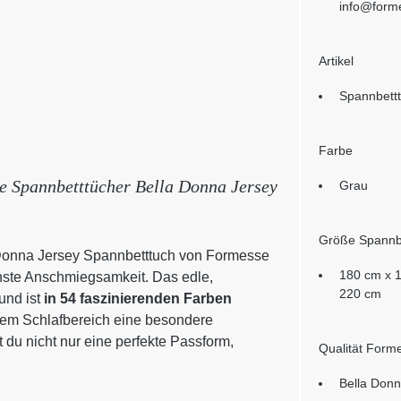
info@form
Artikel
Spannbett
Farbe
ie Spannbetttücher Bella Donna Jersey
Grau
Größe Spannb
 Donna Jersey Spannbetttuch von Formesse
180 cm x 
ste Anschmiegsamkeit. Das edle,
220 cm
und ist
in 54 faszinierenden Farben
inem Schlafbereich eine besondere
 du nicht nur eine perfekte Passform,
Qualität Form
Bella Donn