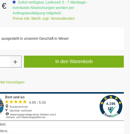
eis:
Sofort verfügbar, Lieferzeit: 5 - 7 Werktage -
 €
eventuelle Abweichungen werden per
Auftragsbestätigung mitgeteilt.
Preise inkl. MwSt. zzgl. Versandkosten
ausgestellt in unserem Geschäft in Wesel
Anzahl: Gib den gewünschten Wert ein ode
In den Warenkorb
tel hinzufügen