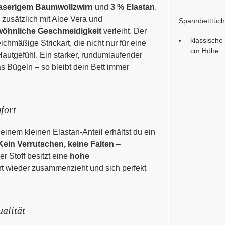
faserigem Baumwollzwirn
und
3 % Elastan
.
zusätzlich mit Aloe Vera und
Spannbetttüch
öhnliche Geschmeidigkeit
verleiht. Der
klassische
chmäßige Strickart, die nicht nur für eine
cm Höhe
autgefühl. Ein starker, rundumlaufender
s Bügeln – so bleibt dein Bett immer
fort
einem kleinen Elastan-Anteil erhältst du ein
Kein Verrutschen, keine Falten
–
r Stoff besitzt eine
hohe
rt wieder zusammenzieht und sich perfekt
alität