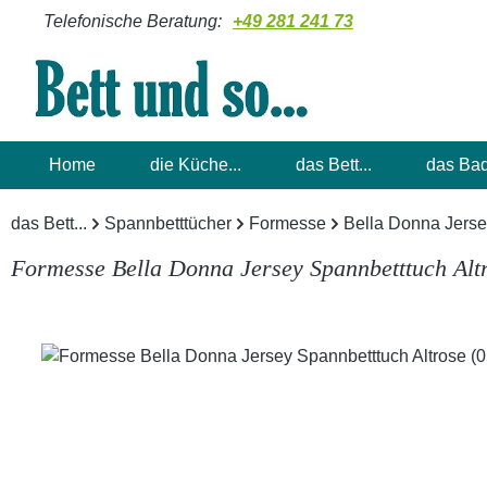
Telefonische Beratung:
+49 281 241 73
m Hauptinhalt springen
Zur Suche springen
Zur Hauptnavigation springen
Home
die Küche...
das Bett...
das Bad
das Bett...
Spannbetttücher
Formesse
Bella Donna Jers
Formesse Bella Donna Jersey Spannbetttuch Alt
Bildergalerie überspringen