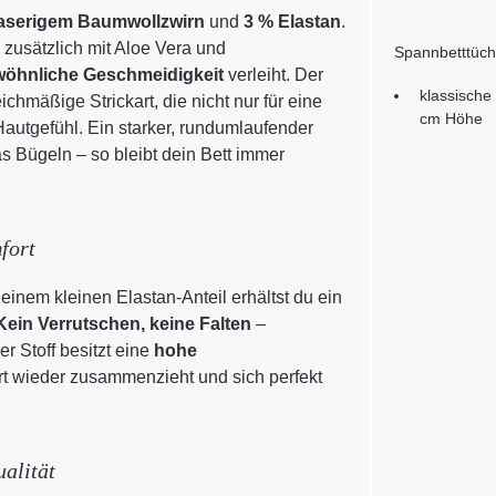
faserigem Baumwollzwirn
und
3 % Elastan
.
zusätzlich mit Aloe Vera und
Spannbetttüch
öhnliche Geschmeidigkeit
verleiht. Der
klassische
chmäßige Strickart, die nicht nur für eine
cm Höhe
autgefühl. Ein starker, rundumlaufender
s Bügeln – so bleibt dein Bett immer
fort
einem kleinen Elastan-Anteil erhältst du ein
Kein Verrutschen, keine Falten
–
r Stoff besitzt eine
hohe
rt wieder zusammenzieht und sich perfekt
alität