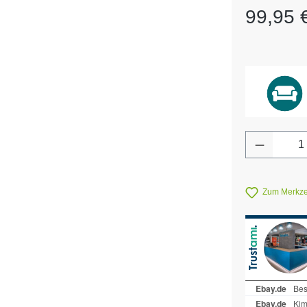
Regulärer Pr
99,95 
Produkt 
Zum Merkzet