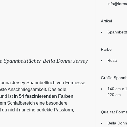
info@form
Artikel
Spannbett
Farbe
ie Spannbetttücher Bella Donna Jersey
Rosa
Größe Spannb
 Donna Jersey Spannbetttuch von Formesse
140 cm x 
ste Anschmiegsamkeit. Das edle,
220 cm
und ist
in 54 faszinierenden Farben
inem Schlafbereich eine besondere
 du nicht nur eine perfekte Passform,
Qualität Form
Bella Donn