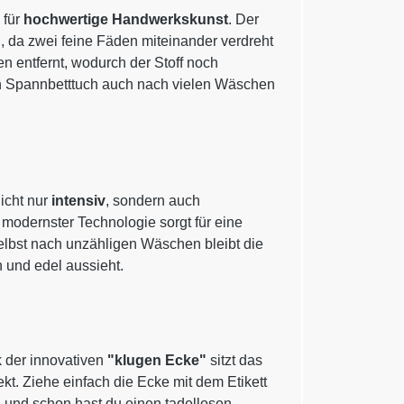
 für
hochwertige Handwerkskunst
. Der
g
, da zwei feine Fäden miteinander verdreht
 entfernt, wodurch der Stoff noch
in Spannbetttuch auch nach vielen Wäschen
icht nur
intensiv
, sondern auch
 modernster Technologie sorgt für eine
elbst nach unzähligen Wäschen bleibt die
h und edel aussieht.
 der innovativen
"klugen Ecke"
sitzt das
. Ziehe einfach die Ecke mit dem Etikett
– und schon hast du einen tadellosen,