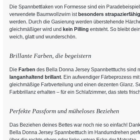
Die Spannbettlaken von Formesse sind ein Paradebeispiel
verwendete Baumwollzwirn ist
besonders strapazierfähi
werden. Durch die Gasierung werden überstehende Härchen
gleichmäßiger wird und
kein Pilling
entsteht. So bleibt de
weich, glatt und wunderschön.
Brillante Farben, die begeistern
Die
Farben
des Bella Donna Jersey Spannbetttuchs sind n
langanhaltend brillant
. Ein aufwendiger Färbeprozess mit
gleichmäßige Farbverteilung und einen dezenten Glanz. S
Farbbrillanz erhalten – für ein Schlafzimmer, das stets frisc
Perfekte Passform und müheloses Beziehen
Das Beziehen deines Bettes war noch nie so einfach! Dank
Bella Donna Jersey Spannbetttuch im Handumdrehen perfekt
über die rechte obere oder linke untere Ecke der Matratze 