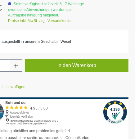
eis:
Sofort verfügbar, Lieferzeit: 5 - 7 Werktage -
€
eventuelle Abweichungen werden per
Auftragsbestätigung mitgeteilt.
Preise inkl. MwSt. zzgl. Versandkosten
ausgestellt in unserem Geschäft in Wesel
Anzahl: Gib den gewünschten Wert ein ode
In den Warenkorb
tel hinzufügen