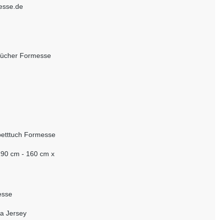
esse.de
tücher Formesse
etttuch Formesse
190 cm - 160 cm x
esse
a Jersey