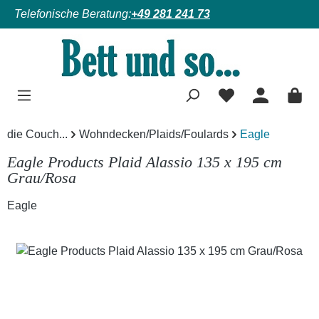
Telefonische Beratung:
+49 281 241 73
Zum Hauptinhalt springen
die Couch...
Wohndecken/Plaids/Foulards
Eagle
Eagle Products Plaid Alassio 135 x 195 cm
Grau/Rosa
Eagle
Bildergalerie überspringen