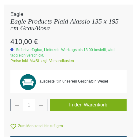
Eagle
Eagle Products Plaid Alassio 135 x 195
cm Grau/Rosa
Regulärer Preis:
410,00 €
Sofort verfügbar, Lieferzeit: Werktags bis 13.00 bestellt, wird
taggleich verschickt.
Preise inkl. MwSt. zzgl. Versandkosten
ausgestellt in unserem Geschäft in Wesel
Produkt Anzahl: Gib den gewünschten Wert 
In den Warenkorb
Zum Merkzettel hinzufügen