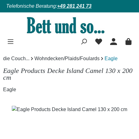
Telefonische Beratung:
+49 281 241 73
Zum Hauptinhalt springen
die Couch...
Wohndecken/Plaids/Foulards
Eagle
Eagle Products Decke Island Camel 130 x 200
cm
Eagle
Bildergalerie überspringen