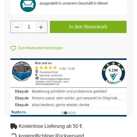
ausgestellt in unserem Geschäft in Wesel
Produkt Anzahl: Gib den gewünschten Wert 
In den Warenkorb
Zum Merkzettel hinzufügen
Kostenlose Lieferung ab 50 €
kostenpflichtiger Rückversand