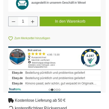
ausgestellt in unserem Geschäft in Wesel
Produkt Anzahl: Gib den gewünschten Wert 
In den Warenkorb
Zum Merkzettel hinzufügen
Kostenlose Lieferung ab 50 €
kostenpflichtiger Rückversand