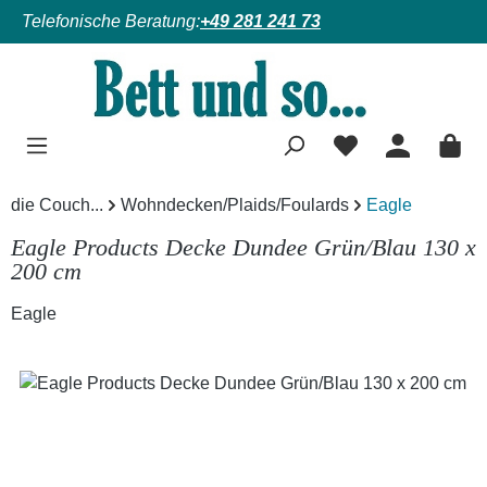
Telefonische Beratung:
+49 281 241 73
Zum Hauptinhalt springen
die Couch...
Wohndecken/Plaids/Foulards
Eagle
Eagle Products Decke Dundee Grün/Blau 130 x
200 cm
Eagle
Bildergalerie überspringen