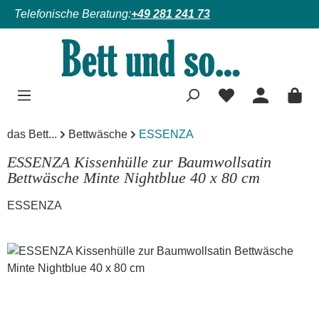
Telefonische Beratung:
+49 281 241 73
Zum Hauptinhalt springen
das Bett...
Bettwäsche
ESSENZA
ESSENZA Kissenhülle zur Baumwollsatin
Bettwäsche Minte Nightblue 40 x 80 cm
ESSENZA
Bildergalerie überspringen