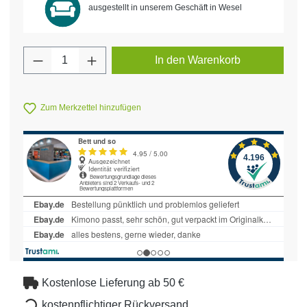
ausgestellt in unserem Geschäft in Wesel
Produkt Anzahl: Gib den gewünschten Wert 
In den Warenkorb
Zum Merkzettel hinzufügen
Kostenlose Lieferung ab 50 €
kostenpflichtiger Rückversand