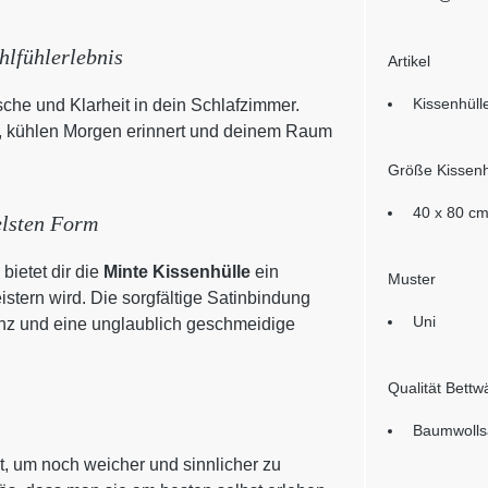
hlfühlerlebnis
Artikel
Kissenhüll
sche und Klarheit in dein Schlafzimmer.
ren, kühlen Morgen erinnert und deinem Raum
Größe Kissenh
40 x 80 c
elsten Form
bietet dir die
Minte Kissenhülle
ein
Muster
stern wird. Die sorgfältige Satinbindung
Uni
anz und eine unglaublich geschmeidige
Qualität Bett
Baumwolls
t, um noch weicher und sinnlicher zu