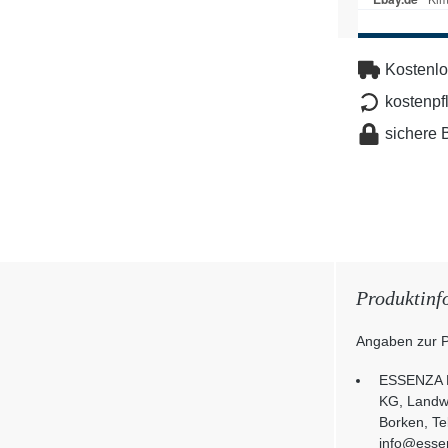
Kostenlo
kostenpf
sichere 
Produktinf
Angaben zur P
ESSENZA 
KG, Landw
Borken, Te
info@ess