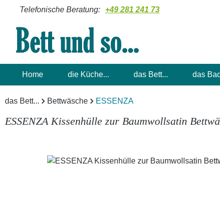
Telefonische Beratung:
+49 281 241 73
m Hauptinhalt springen
Zur Suche springen
Zur Hauptnavigation springen
Home
die Küche...
das Bett...
das Bad
das Bett...
Bettwäsche
ESSENZA
ESSENZA Kissenhülle zur Baumwollsatin Bettwäs
Bildergalerie überspringen