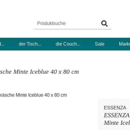
...
der Tisch...
die Couch...
Sale
Mark
che Minte Iceblue 40 x 80 cm
ESSENZA
ESSENZA K
Minte Ice