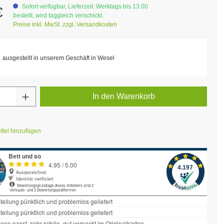
eis:
Sofort verfügbar, Lieferzeit: Werktags bis 13.00
€
bestellt, wird taggleich verschickt.
Preise inkl. MwSt. zzgl. Versandkosten
ausgestellt in unserem Geschäft in Wesel
Anzahl: Gib den gewünschten Wert ein ode
In den Warenkorb
tel hinzufügen