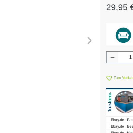
Regulärer Pr
29,95 
Produkt 
Zum Merkzet