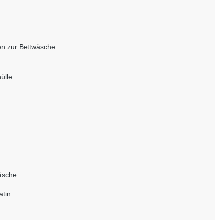
en zur Bettwäsche
ülle
m
wäsche
atin