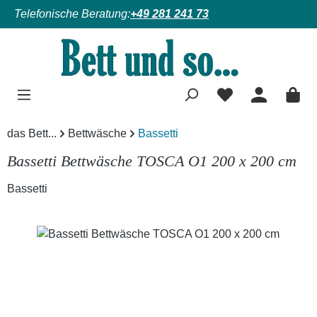
Telefonische Beratung:
+49 281 241 73
Zum Hauptinhalt springen
das Bett...
Bettwäsche
Bassetti
Bassetti Bettwäsche TOSCA O1 200 x 200 cm
Bassetti
Bildergalerie überspringen