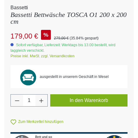
Bassetti
Bassetti Bettwäsche TOSCA O1 200 x 200
cm
Verkaufspreis:
%
179,00 €
Regulärer Preis:
279,00 €
(35.84% gespart)
Sofort verfügbar, Lieferzeit: Werktags bis 13.00 bestellt, wird
taggleich verschickt.
Preise inkl. MwSt. zzgl. Versandkosten
ausgestellt in unserem Geschäft in Wesel
Produkt Anzahl: Gib den gewünschten Wert 
In den Warenkorb
Zum Merkzettel hinzufügen