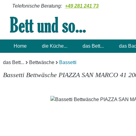
Telefonische Beratung:
+49 281 241 73
m Hauptinhalt springen
Zur Suche springen
Zur Hauptnavigation springen
Home
die Küche...
das Bett...
das Bad
das Bett...
Bettwäsche
Bassetti
Bassetti Bettwäsche PIAZZA SAN MARCO 41 20
Bildergalerie überspringen