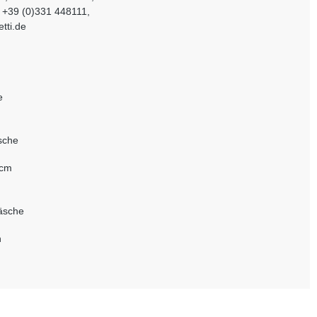
l. +39 (0)331 448111,
tti.de
e
sche
 cm
wäsche
n