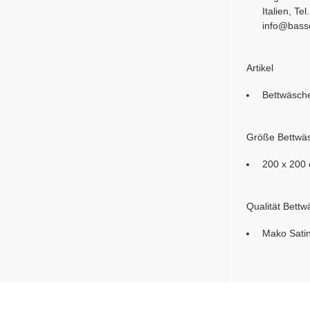
Italien, Te
info@basse
Artikel
Bettwäsch
Größe Bettwä
200 x 200
Qualität Bett
Mako Sati