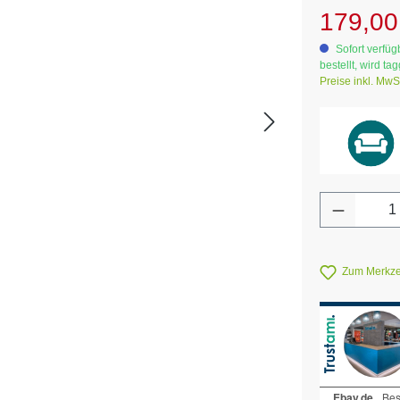
Verkaufsprei
179,00
Sofort verfügb
bestellt, wird ta
Preise inkl. MwS
Produkt 
Zum Merkzet