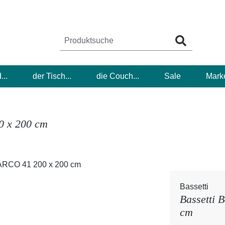
...
der Tisch...
die Couch...
Sale
Mark
0 x 200 cm
Bassetti
Bassetti
cm