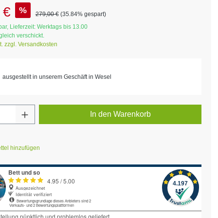
s:
 €
%
Regulärer Preis:
279,00 €
(35.84% gespart)
ar, Lieferzeit: Werktags bis 13.00
ggleich verschickt.
t. zzgl. Versandkosten
ausgestellt in unserem Geschäft in Wesel
Anzahl: Gib den gewünschten Wert ein ode
In den Warenkorb
tel hinzufügen